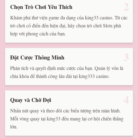
2
Chọn Trò Chơi Yêu Thích
Khám phá thư viện game đa dạng của king33 casino. Từ các
trò chơi cổ điển đến hiện đại, hãy chọn trò chơi Slots phù
hợp với phong cách của bạn.
3
Đặt Cược Thông Minh
Phân tích và quyết định mức cược của bạn. Quản lý vốn là
chìa khóa để thành công lâu dài tại king333 casino.
4
Quay và Chờ Đợi
Nhấn nút quay và theo dõi các biểu tượng trên màn hình.
Mỗi vòng quay tại king33 đều mang lại cơ hội chiến thắng
lớn.