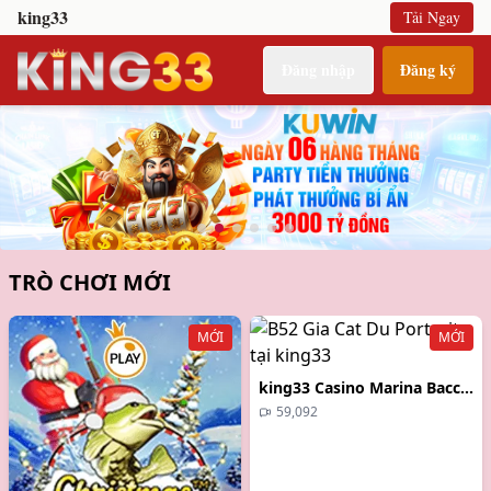
king33
Tải Ngay
Đăng nhập
Đăng ký
TRÒ CHƠI MỚI
MỚI
MỚI
king33 Casino Marina Baccarat 3
59,092