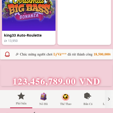
king33 Auto-Roulette
13,950
y
để nhận gói quà tân thủ và tham gia hàng ngàn sự kiện hấp dẫn khác! 🚀
LýVă***
18,500,000₫
🎉 Chúc mừng người chơi
đã rút thành công
!
TrầnT***
32,000,000₫
💰 Người chơi
vừa thắng lớn
trong game Sl
Hoàng***
8,250,000₫
🎉 Chúc mừng người chơi
đã rút thành công
PhạmA***
55,700,000₫
💰 Người chơi
vừa thắng Jackpot
! Chúc m
123,456,789.00 VND
Phổ biến
Nổ Hũ
Thể Thao
Bắn Cá
Live Ca