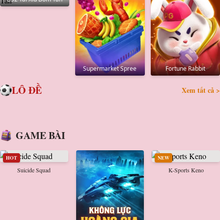
Supermarket Spree
Fortune Rabbit
LÔ ĐỀ
Xem tất cả >
Jii Boxing Extra Vaganza
B52 Fast And Furious
Fachai Chihuahua
Rik Mega Poker
Jii Scratch Fortune Gems
Rik Xoc Dia
HOT
NEW
Futebol Fever
B52 Mini Mau Binh
789 Tai Xiu Live
HOT
GAME BÀI
HOT
NEW
Suicide Squad
K-Sports Keno