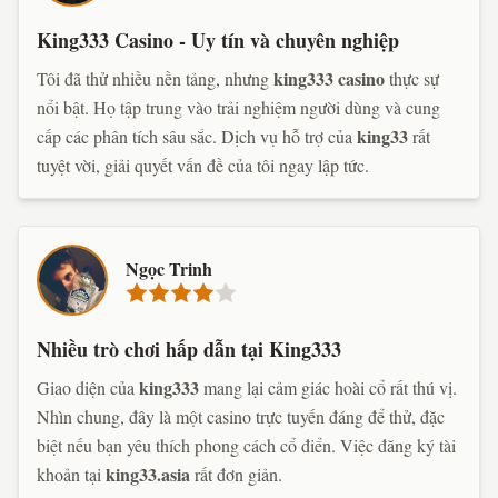
King333 Casino - Uy tín và chuyên nghiệp
king333 casino
Tôi đã thử nhiều nền tảng, nhưng
thực sự
nổi bật. Họ tập trung vào trải nghiệm người dùng và cung
king33
cấp các phân tích sâu sắc. Dịch vụ hỗ trợ của
rất
tuyệt vời, giải quyết vấn đề của tôi ngay lập tức.
Ngọc Trinh
Nhiều trò chơi hấp dẫn tại King333
king333
Giao diện của
mang lại cảm giác hoài cổ rất thú vị.
Nhìn chung, đây là một casino trực tuyến đáng để thử, đặc
biệt nếu bạn yêu thích phong cách cổ điển. Việc đăng ký tài
king33.asia
khoản tại
rất đơn giản.