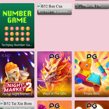
Phuc Loc Tho
B52 Bau Cua Livestream
Techplay Number Game
Ways of The Qilin
Pinata Wins
Fachai Night Market 2
B52 Tai Xiu Bom Tan